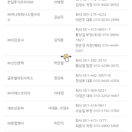
한일후지코리아㈜
이배명
e
김성수 차장 010-9402-8552
㈜하나파워시스템서비
회사 055-275-4222
김남국
h
스
이은주 대표 010-9230-2899
회사 051-413-8801~7
황상길 부장(국내) 010-3889-
㈜이강공사
김덕훈
1627
y
한운경 차장(해외) 010-4445-
2021
회사 051-262-3510
㈜선진엔텍
박만철
s
황남철 팀장 010-4296-0072
회사 051-442-3607~8
글로벌마린서비스
정성욱
j
정성욱 대표 010-9493-4358
회사 051-926-6221
㈜지매스코리아
이태경
g
이영곤 대리 010-2250-9467
회사 051-416-9811
세보상공㈜
서태웅, 서영수
s
서승일 부장 010-3732-3760
회사 051-413-1377
㈜종합해사
최진익
s
최윤식 차장 010-4900-5805