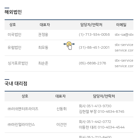
해외법인
상호
대표자
담당자/연락처
이메일
미국법인
권정웅
(1)-713-934-0056
stx-sa@stx-s
stx-service-
유럽법인
최모동
(31)-88-451-2001
service.com
stx-services
싱가포르법인
최순준
(65)-6898-2378
service.com
국내 대리점
상호
대표자
담당자/연락처
회사 051-413-9730
㈜러쉬엔터프라이즈
신동휘
r
김현철 부장 010-4634-8745
회사 051-442-0772
㈜마린얼라이언스
이건연
m
이동헌 대리 010-4034-4544
회사 051-712-8400