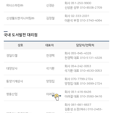
회사 051-250-9900
위너스마린㈜
신경순
w
신상윤 상무 010-8508-2709
회사 02-333-2031
신성월드엔지니어링㈜
김정철
s
이윤석 부장 010-3740-4064
국내 도서발전 대리점
상호
대표자
담당자/연락처
회사 055-645-4328
경일디젤
천경택
k
천경택 대표 010-5131-4328
회사 054-242-0053
대양상사
석기환
s
석기환 대표 010-4530-0053
회사 070-7799-2724
동양기계상사
양정집
d
양정집 대표 010-3699-2724
회사 051-416-6436
쌍용산업
이려걸
s
이려걸 대표 010-3580-9416
회사 061-681-6637
김종성 소장(여수) 010-2463-