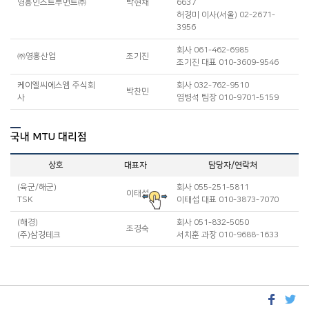
영흥인스트루먼트㈜
박현채
6637
j
허경미 이사(서울) 02-2671-
3956
회사 061-462-6985
㈜영흥산업
조기진
1
조기진 대표 010-3609-9546
케이엘씨에스엠 주식회
회사 032-762-9510
박찬민
b
사
염병석 팀장 010-9701-5159
국내 MTU 대리점
상호
대표자
담당자/연락처
(육군/해군)
회사 055-251-5811
이태섭
t
TSK
이태섭 대표 010-3873-7070
(해경)
회사 051-832-5050
조경숙
k
(주)삼경테크
서치훈 과장 010-9688-1633