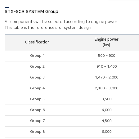
STX-SCR SYSTEM Group
All components will be selected according to engine power.
This table is the references for system design.
Engine power
Classification
(kw)
Group 1
500 ~ 900
Group 2
910 ~ 1,400
Group 3
1,470 ~ 2,000
Group 4
2,100 ~ 3,000
Group 5
3,500
Group 6
4,000
Group 7
4,500
Group 8
6,000