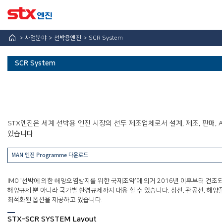
사업분야
선박용엔진
SCR System
SCR System
STX-MAN 저속엔진(주기)
STX-MAN 중속엔진(주기/발전기)
STX-CUMMINS 고속엔진(주기/발전기/비상발전기)
SCR System
STX엔진은 세계 선박용 엔진 시장의 선두 제조업체로서 설계, 제조, 판매,
있습니다.
MAN 엔진 Programme
다운로드
IMO ‘선박에 의한 해양오염방지를 위한 국제조약’에 의거 2016년 이후부터 건조되는 선
해양규제 뿐 아니라 국가별 환경규제까지 대응 할 수 있습니다. 상선, 관공선, 해양플랜트 
최적화된 옵션을 제공하고 있습니다.
STX-SCR SYSTEM Layout