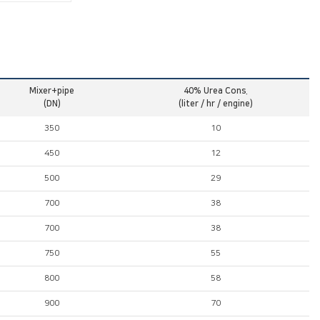
Mixer+pipe
40% Urea Cons.
(DN)
(liter / hr / engine)
350
10
450
12
500
29
700
38
700
38
750
55
800
58
900
70